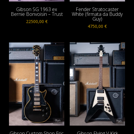
Gibson SG 1963 ex
Fender Stratocaster
Bernie Bonvoisin – Trust
White (firmata da Buddy
Guy)
22500,00
€
4750,00
€
Gibson Custom Shop Eric
Gibson Flying V Kirk