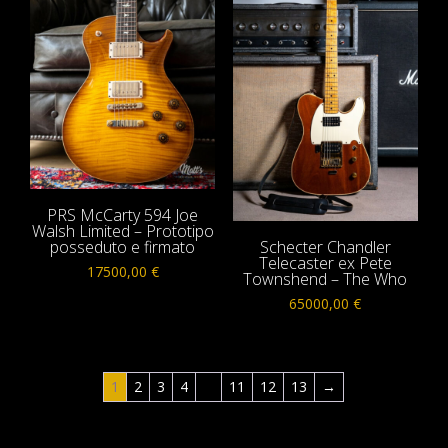
PRS McCarty 594 Joe
Walsh Limited – Prototipo
posseduto e firmato
Schecter Chandler
Telecaster ex Pete
17500,00
€
Townshend – The Who
65000,00
€
1
2
3
4
…
11
12
13
→