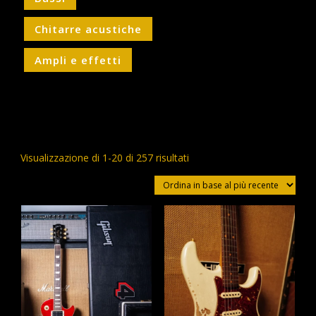
Chitarre acustiche
Ampli e effetti
Ordina
Visualizzazione di 1-20 di 257 risultati
in
base
al
più
recente