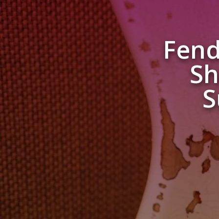
Fend
Sh
S