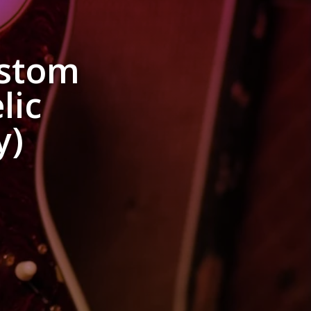
ustom
lic
y)