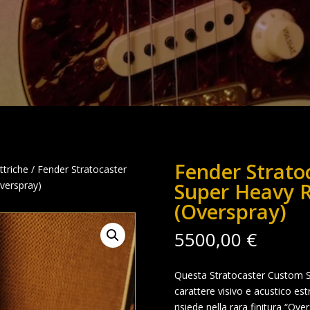
Fender Strato
ttriche
/ Fender Stratocaster
Super Heavy R
verspray)
(Overspray)
5500,00
€
Questa Stratocaster Custom 
carattere visivo e acustico e
risiede nella rara finitura “Ov