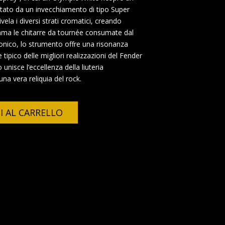
altato da un invecchiamento di tipo Super
vela i diversi strati cromatici, creando
iama le chitarre da tournée consumate dal
conico, lo strumento offre una risonanza
 tipico delle migliori realizzazioni del Fender
isce l’eccellenza della liuteria
na vera reliquia del rock.
I AL CARRELLO