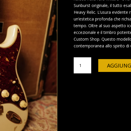
Sunburst originale, il tutto es
Heavy Relic. L’usura evidente ri
un’estetica profonda che rich
tempo. Oltre al suo aspetto i
eccezionale e il timbro potente
Custom Shop. Questo modello un
contemporanea allo spirito di u
Fender
AGGIUNG
Stratocaster
Custom
Shop
Super
Heavy
Relic
Sunburst
(Overspray)
quantità