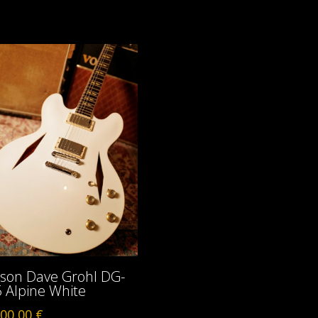
son Dave Grohl DG-
 Alpine White
00,00
€