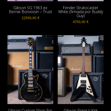
Gibson SG 1963 ex
Fender Stratocaster
Bernie Bonvoisin – Trust
White (firmada por Buddy
Guy)
22500,00
€
4750,00
€
Gibson Custom Shop Eric
Gibson Flying V Kirk