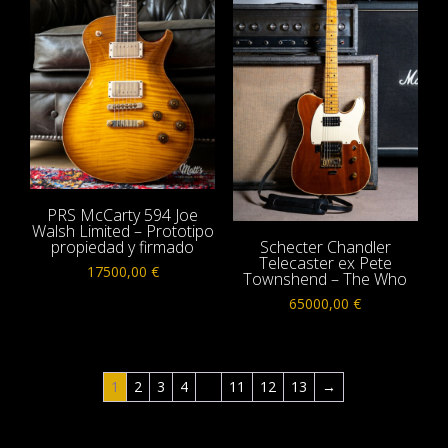
PRS McCarty 594 Joe
Walsh Limited – Prototipo
propiedad y firmado
Schecter Chandler
Telecaster ex Pete
17500,00
€
Townshend – The Who
65000,00
€
1
2
3
4
…
11
12
13
→