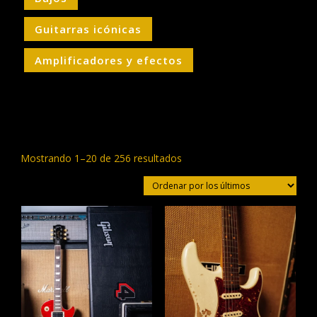
Guitarras icónicas
Amplificadores y efectos
Ordenado
Mostrando 1–20 de 256 resultados
por
los
últimos