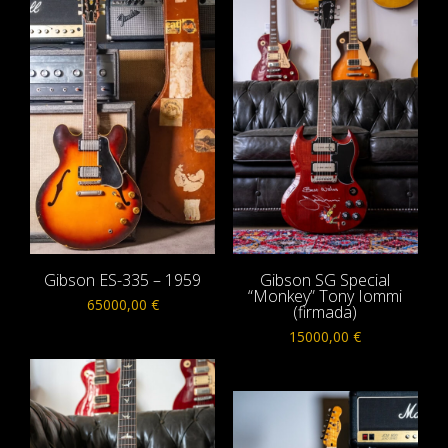
Gibson ES-335 – 1959
Gibson SG Special
“Monkey” Tony Iommi
65000,00
€
(firmada)
15000,00
€