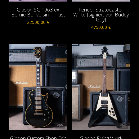
Gibson SG 1963 ex
Fender Stratocaster
Bernie Bonvoisin – Trust
White (signiert von Buddy
Guy)
22500,00
€
4750,00
€
Gibson Custom Shop Eric
Gibson Flying V Kirk