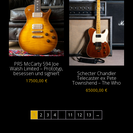
PRS McCarty 594 Joe
Walsh Limited – Prototyp,
besessen und signiert
Schecter Chandler
Telecaster ex Pete
17500,00
€
Townshend – The Who
65000,00
€
1
2
3
4
…
11
12
13
→