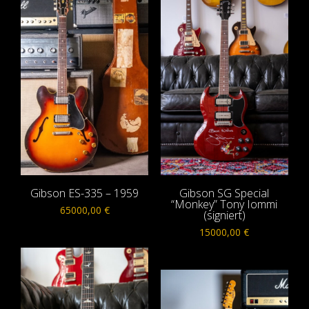
Gibson ES-335 – 1959
Gibson SG Special
“Monkey” Tony Iommi
65000,00
€
(signiert)
15000,00
€