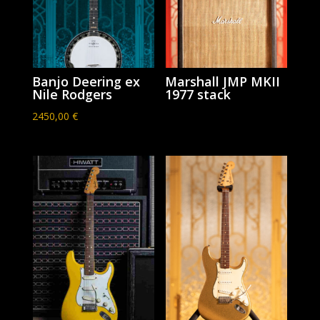
Banjo Deering ex
Marshall JMP MKII
Nile Rodgers
1977 stack
2450,00
€