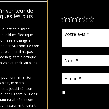
Votre adresse e-mail ne sera p
indiqués avec
*
l'inventeur de
iques les plus
le jazz et le swing
e le blues électrique
ionnaire a changé à
, de son vrai nom
Lester
 et pionnier, il n’a pas
té la guitare électrique
a voie au rock, au blues
té pour lui-même. Son
s plein, le micro
 et la jouabilité, tous
Enregistrer mon nom, mon 
uer plus fort, plus clair
mon prochain commentaire.
 Les Paul
, née de ses
un instrument : c’était