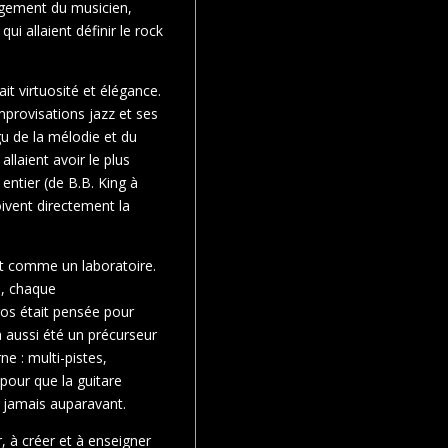
gement du musicien,
qui allaient définir le rock
t virtuosité et élégance.
mprovisations jazz et ses
u de la mélodie et du
llaient avoir le plus
entier (de B.B. King à
oivent directement la
t comme un laboratoire.
n, chaque
ros était pensée pour
 a aussi été un précurseur
e : multi-pistes,
pour que la guitare
 jamais auparavant.
, à créer et à enseigner