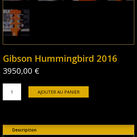
Gibson Hummingbird 2016
3950,00
€
quantité
AJOUTER AU PANIER
de
Gibson
Hummingbird
2016
Description