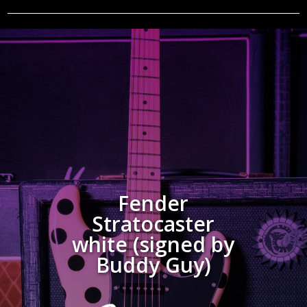
Fender
Stratocaster
white (signed by
Buddy Guy)