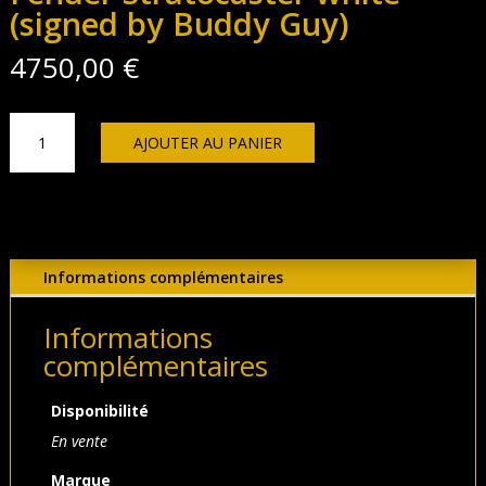
(signed by Buddy Guy)
4750,00
€
quantité
AJOUTER AU PANIER
de
Fender
Stratocaster
white
(signed
by
Informations complémentaires
Buddy
Guy)
Informations
complémentaires
Disponibilité
En vente
Marque