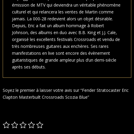
émission de MTV qui deviendra un véritable phénomène
culturel et qui relancera les ventes de Martin comme
jamais. La 000-28 redevient alors un objet désirable.
Depuis, Eric a fait un album hommage à Robert
Johnson, des albums en duo avec B.B. King et J.J. Cale,
organisé les excellents festivals Crossroads et vendu de
très nombreuses guitares aux enchères. Ses rares
manifestations en live sont encore des évènement
guitaristiques de grande ampleur plus d’un demi-siècle
après ses débuts.
Soyez le premier à laisser votre avis sur “Fender Stratocaster Eric
Clapton Masterbuilt Crossroads Scozia Blue”
Votre adresse e-mail ne sera pas publiée.
Les champs obligatoires
sont indiqués avec
*