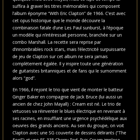
suffira à graver les titres mémorables qui composent
l’album éponyme “With Eric Clapton” de 1966. C’est avec
cet opus historique que le monde découvre la
combinaison fatale d’une Les Paul sunburst, à l’époque
un modèle qui n’intéressait personne, branchée sur un
combo Marshall. La recette sera reprise par
d’innombrables rock stars, mais l’électricité surpuissante
de jeu de Clapton sur cet album ne sera jamais
complètement égalée. Il y inspire toute une génération
de guitaristes britanniques et de fans qui le surnomment
alors “god”.
En 1966, il rejoint le trio que vient de monter le batteur
Ginger Baker en compagnie de Jack Bruce (lui aussi un
ancien de chez John Mayall) : Cream est né. Le trio de
virtuoses va réinventer le blues électrique en revenant à
ses racines, en insufflant une urgence psychédélique aux
oeuvres des grands anciens. Au sein du groupe, on voit
Clapton avec une SG couverte de dessins délirants (“The
Fool”) et une ES-335 Cherry Red. Puis Cream implose