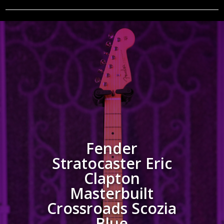
Fender
Stratocaster Eric
Clapton
Masterbuilt
Crossroads Scozia
Blue