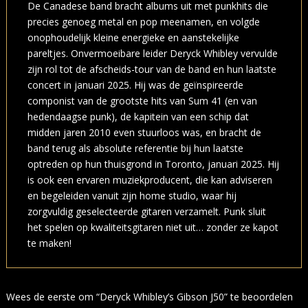
De Canadese band bracht albums uit met punkhits die
precies genoeg metal en pop meenamen, en volgde
onophoudelijk kleine energieke en aanstekelijke
pareltjes. Onvermoeibare leider Deryck Whibley vervulde
zijn rol tot de afscheids-tour van de band en hun laatste
concert in januari 2025. Hij was de geïnspireerde
componist van de grootste hits van Sum 41 (en van
hedendaagse punk), de kapitein van een schip dat
midden jaren 2010 even stuurloos was, en bracht de
band terug als absolute referentie bij hun laatste
optreden op hun thuisgrond in Toronto, januari 2025. Hij
is ook een ervaren muziekproducent, die kan adviseren
en begeleiden vanuit zijn home studio, waar hij
zorgvuldig geselecteerde gitaren verzamelt. Punk sluit
het spelen op kwaliteitsgitaren niet uit… zonder ze kapot
te maken!
Wees de eerste om “Deryck Whibley’s Gibson J50” te beoordelen