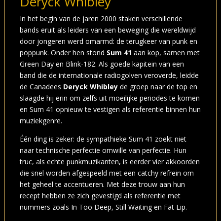
Deryck Whibley
In het begin van de jaren 2000 staken verschillende
bands eruit als leiders van een beweging die wereldwijd
door jongeren werd omarmd: de terugkeer van punk en
poppunk. Onder hen stond
Sum 41
aan kop, samen met
Green Day en Blink-182. Als goede kapitein van een
band die de internationale radiogolven veroverde, leidde
de Canadees
Deryck Whibley
de groep naar de top en
slaagde hij erin om zelfs uit moeilijke periodes te komen
en Sum 41 opnieuw te vestigen als referentie binnen hun
muziekgenre.
Één ding is zeker: de sympathieke Sum 41 zoekt niet
naar technische perfectie omwille van perfectie. Hun
truc, als echte punkmuzikanten, is eerder vier akkoorden
die snel worden afgespeeld met een catchy refrein om
het geheel te accentueren. Met deze trouw aan hun
recept hebben ze zich gevestigd als referentie met
nummers zoals In Too Deep, Still Waiting en Fat Lip.