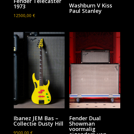
Fender Telecaster
Washburn V Kiss
1973
Paul Stanley
12500,00
€
Fender Dual
Ibanez JEM Bas –
Showman
Collectie Dusty Hill
voormalig
9500,00
€