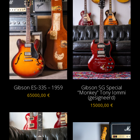
Gibson ES-335 – 1959
Gibson SG Special
“Monkey” Tony Iommi
65000,00
€
(gesigneerd)
15000,00
€