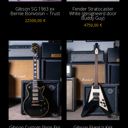
Gibson SG 1963 ex
Fender Stratocaster
Bernie Bonvoisin – Trust
White (gesigneerd door
Buddy Guy)
22500,00
€
4750,00
€
Gibson Custom Shop Eric
Gibson Flying V Kirk