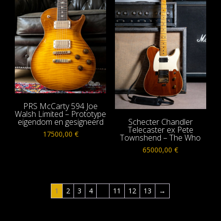
PRS McCarty 594 Joe
Walsh Limited – Prototype
eigendom en gesigneerd
Schecter Chandler
Telecaster ex Pete
17500,00
€
Townshend – The Who
65000,00
€
1
2
3
4
…
11
12
13
→