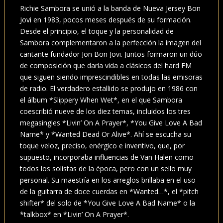
Richie Sambora se unió a la banda de Nueva Jersey Bon
Jovi en 1983, pocos meses después de su formación.
Desde el principio, el toque y la personalidad de
Sambora complementaron a la perfección la imagen del
cantante fundador Jon Bon Jovi. Juntos formaron un dúo
de composición que daría vida a clásicos del hard FM
que siguen siendo imprescindibles en todas las emisoras
de radio. El verdadero estallido se produjo en 1986 con
el álbum *Slippery When Wet*, en el que Sambora
coescribió nueve de los diez temas, incluidos los tres
megasingles *Livin’ On A Prayer*, *You Give Love A Bad
Name* y *Wanted Dead Or Alive*. Ahí se escucha su
toque veloz, preciso, enérgico e inventivo, que, por
supuesto, incorporaba influencias de Van Halen como
todos los solistas de la época, pero con un sello muy
personal. Su maestría en los arreglos brillaba en el uso
de la guitarra de doce cuerdas en *Wanted…*, el *pitch
shifter* del solo de *You Give Love A Bad Name* o la
*talkbox* en *Livin’ On A Prayer*.