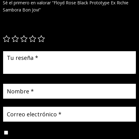
Sé el primero en valorar “Floyd Rose Black Prototype Ex Richie
Sambora Bon Jovi”
Tu dirección de correo electrónico no será publicada.
Los campos
obligatorios están marcados con
*
Guarda mi nombre, correo electrónico y web en este