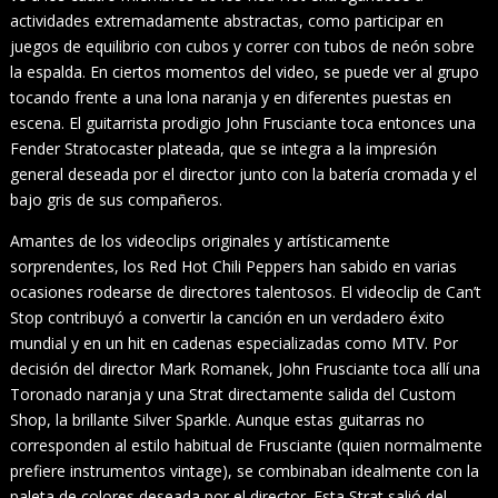
actividades extremadamente abstractas, como participar en
juegos de equilibrio con cubos y correr con tubos de neón sobre
la espalda. En ciertos momentos del video, se puede ver al grupo
tocando frente a una lona naranja y en diferentes puestas en
escena. El guitarrista prodigio John Frusciante toca entonces una
Fender Stratocaster plateada, que se integra a la impresión
general deseada por el director junto con la batería cromada y el
bajo gris de sus compañeros.
Amantes de los videoclips originales y artísticamente
sorprendentes, los Red Hot Chili Peppers han sabido en varias
ocasiones rodearse de directores talentosos. El videoclip de Can’t
Stop contribuyó a convertir la canción en un verdadero éxito
mundial y en un hit en cadenas especializadas como MTV. Por
decisión del director Mark Romanek, John Frusciante toca allí una
Toronado naranja y una Strat directamente salida del Custom
Shop, la brillante Silver Sparkle. Aunque estas guitarras no
corresponden al estilo habitual de Frusciante (quien normalmente
prefiere instrumentos vintage), se combinaban idealmente con la
paleta de colores deseada por el director. Esta Strat salió del