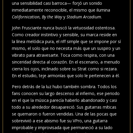
una sensibilidad casi barroca— forjó un sonido
inmediatamente reconocible, el mismo que ilumina
Californication
,
By the Way
y
Stadium Arcadium
.
John Frusciante nunca buscó la virtuosidad ostentosa.
Como creador instintivo y sensible, su marca reside en
la línea melódica pura, el riff simple que se impone por sí
mismo, el solo que no necesita más que un suspiro y un
vibrato para atravesarte. Toca como respira, con una
sinceridad directa al corazón. En el escenario, a menudo
cierra los ojos, inclinado sobre su Strat como si rezara.
En el estudio, teje armonías que solo le pertenecen a él.
Pero detrás de la luz hubo también sombra. Todos los
fans conocen su largo descenso al infierno, ese periodo
en el que la música parecía haberlo abandonado y casi
todo a su alrededor desapareció. Sus guitarras míticas
se quemaron o fueron vendidas. Una de las pocas que
sobrevivió a ese abismo fue su VPro, una guitarra
improbable y improvisada que permaneció a su lado