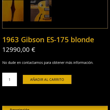
1963 Gibson ES-175 blonde
12990,00
€
No dude en contactarnos para obtener más información.
1963
AÑADIR AL CARRITO
Gibson
ES-
175
blonde
cantidad
Descripción