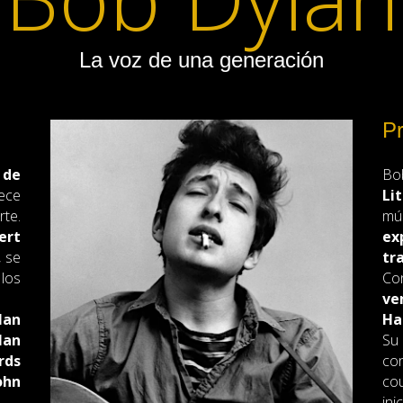
La voz de una generación
Pr
 de
Bo
rece
Li
te.
mú
ert
ex
, se
tr
 los
Co
ve
lan
Ha
lan
Su
rds
con
ohn
cou
in