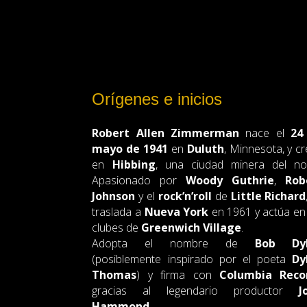
Orígenes e inicios
Robert Allen Zimmerman
nace el
24
mayo de 1941
en
Duluth
, Minnesota, y c
en
Hibbing
, una ciudad minera del nor
Apasionado por
Woody Guthrie
,
Rob
Johnson
y el
rock’n’roll
de
Little Richard
traslada a
Nueva York
en 1961 y actúa en
clubes de
Greenwich Village
.
Adopta el nombre de
Bob Dy
(posiblemente inspirado por el poeta
Dy
Thomas
) y firma con
Columbia Reco
gracias al legendario productor
J
Hammond
.