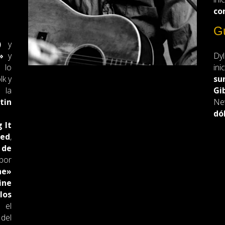
co
Gu
)
y
»
y
Dyl
lo
in
lk y
su
 la
Gi
tin
Ne
dó
 It
ted
,
 de
por
ne»
ine
los
 el
 del