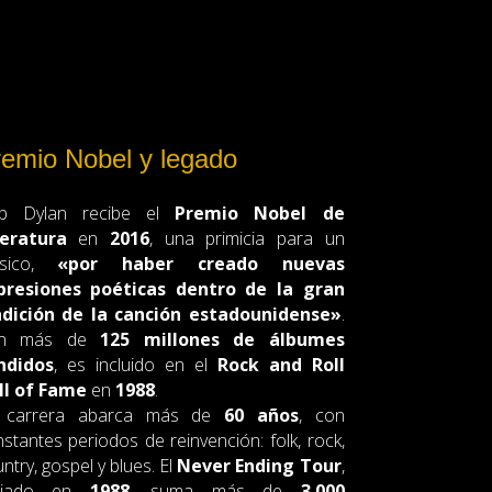
emio Nobel y legado
b Dylan recibe el
Premio Nobel de
teratura
en
2016
, una primicia para un
sico,
«por haber creado nuevas
presiones poéticas dentro de la gran
adición de la canción estadounidense»
.
n más de
125 millones de álbumes
ndidos
, es incluido en el
Rock and Roll
ll of Fame
en
1988
.
 carrera abarca más de
60 años
, con
stantes periodos de reinvención: folk, rock,
ntry, gospel y blues. El
Never Ending Tour
,
iciado en
1988
, suma más de
3.000