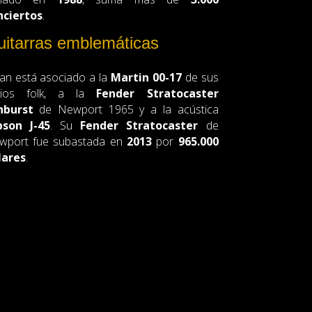
nciertos
.
itarras emblemáticas
an está asociado a la
Martin 00-17
de sus
icios folk, a la
Fender Stratocaster
nburst
de Newport 1965 y a la acústica
bson J-45
. Su
Fender Stratocaster
de
wport fue subastada en
2013
por
965.000
lares
.