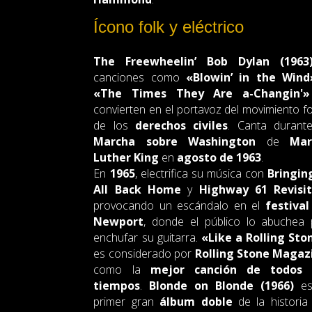
Ícono folk y eléctrico
The Freewheelin’ Bob Dylan (1963
canciones como
«Blowin’ in the Wind
«The Times They Are a-Changin'»
convierten en el portavoz del movimiento fo
de los
derechos civiles
. Canta durante
Marcha sobre Washington
de
Mar
Luther King
en
agosto de 1963
.
En
1965
, electrifica su música con
Bringing
All Back Home
y
Highway 61 Revisi
provocando un escándalo en el
festival
Newport
, donde el público lo abuchea 
enchufar su guitarra.
«Like a Rolling Sto
es considerado por
Rolling Stone Magaz
como la
mejor canción de todos 
tiempos
.
Blonde on Blonde (1966)
es
primer gran
álbum doble
de la historia