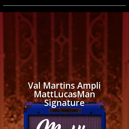
Val Martins Ampli
MattLucasMan
Signature