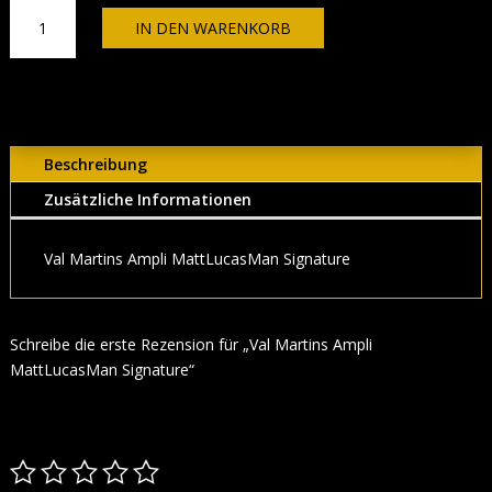
Val
IN DEN WARENKORB
Martins
Ampli
MattLucasMan
Signature
Menge
Beschreibung
Zusätzliche Informationen
Val Martins Ampli MattLucasMan Signature
Schreibe die erste Rezension für „Val Martins Ampli
MattLucasMan Signature“
Deine E-Mail-Adresse wird nicht veröffentlicht.
Erforderliche Felder
sind mit
*
markiert