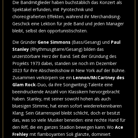
Die Bandmitglieder haben buchstäblich das Konzert als
Spektakel erfunden, mit Pyrotechnik und
choreografierten Effekten, während ihr Merchandising-
Geschick eine Lektion für jede Band und jeden Manager
bleibt, selbst den opportunistischsten.
Die Gründer
Gene Simmons
(Bass/Gesang) und
Paul
Stanley
(Rhythmusgitarre/Gesang) bilden das
unzerstörbare Herz der Band. Seit der Gründung des
Projekts 1973 dabei, standen sie noch im Dezember
2023 für ihre Abschiedsshow in New York auf der Bühne.
Zusammen verkörpern sie ein
Lennon/McCartney des
Glam Rock
-Duo, da ihre Songwriting-Talente eine
beeindruckende Anzahl von Klassikern hervorgebracht
haben. Stanley, mit seiner sowohl hohen als auch
bluesigen Stimme, hat einen sofort wiedererkennbaren
Klang. Sein Gitarrenspiel bleibt schlicht, doch er besitzt
das, was so viele Musiker beneiden: eine rechte Hand für
den Riff, die ein ganzes Stadion bewegen kann. Wo
Ace
Frehley
mit flamboyanten Soli glänzte, dominiert