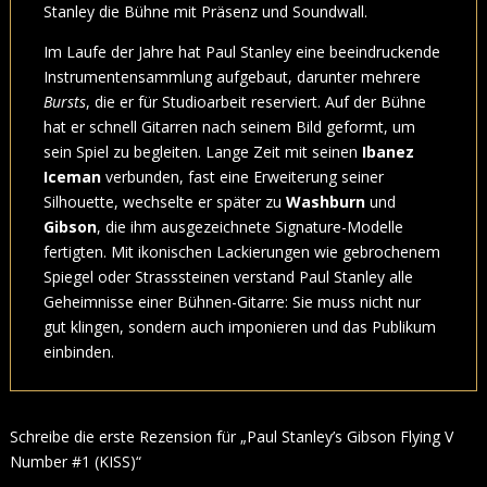
Stanley die Bühne mit Präsenz und Soundwall.
Im Laufe der Jahre hat Paul Stanley eine beeindruckende
Instrumentensammlung aufgebaut, darunter mehrere
Bursts
, die er für Studioarbeit reserviert. Auf der Bühne
hat er schnell Gitarren nach seinem Bild geformt, um
sein Spiel zu begleiten. Lange Zeit mit seinen
Ibanez
Iceman
verbunden, fast eine Erweiterung seiner
Silhouette, wechselte er später zu
Washburn
und
Gibson
, die ihm ausgezeichnete Signature-Modelle
fertigten. Mit ikonischen Lackierungen wie gebrochenem
Spiegel oder Strasssteinen verstand Paul Stanley alle
Geheimnisse einer Bühnen-Gitarre: Sie muss nicht nur
gut klingen, sondern auch imponieren und das Publikum
einbinden.
Schreibe die erste Rezension für „Paul Stanley’s Gibson Flying V
Number #1 (KISS)“
Deine E-Mail-Adresse wird nicht veröffentlicht.
Erforderliche Felder