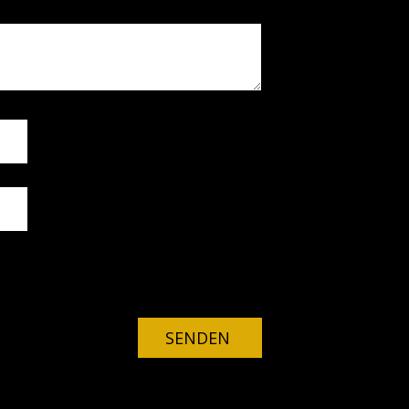
 Website in diesem Browser für meinen
n.
SENDEN