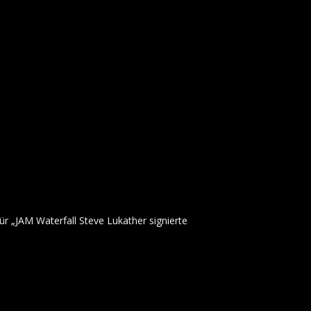
ür „JAM Waterfall Steve Lukather signierte
 veröffentlicht.
Erforderliche Felder sind mit