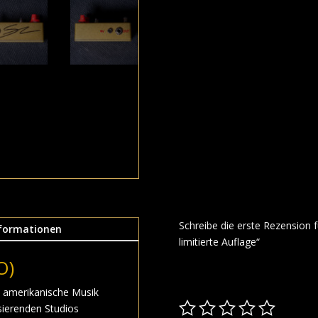
Schreibe die erste Rezension f
nformationen
limitierte Auflage“
Deine E-Mail-Adresse wird nicht
O)
*
markiert
e amerikanische Musik
sierenden Studios