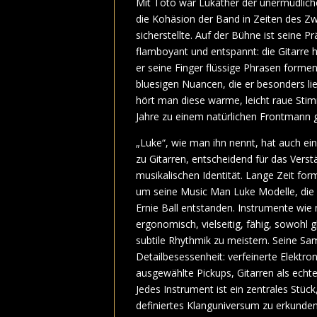
Mit Toto war Lukather der unermüdlich
die Kohäsion der Band in Zeiten des Zw
sicherstellte. Auf der Bühne ist seine P
flamboyant und entspannt: die Gitarre h
er seine Finger flüssige Phrasen formen,
bluesigen Nuancen, die er besonders lie
hört man diese warme, leicht raue Stim
Jahre zu einem natürlichen Frontmann 
„Luke“, wie man ihn nennt, hat auch e
zu Gitarren, entscheidend für das Verst
musikalischen Identität. Lange Zeit fo
um seine Music Man Luke Modelle, die
Ernie Ball entstanden. Instrumente wie
ergonomisch, vielseitig, fähig, sowohl 
subtile Rhythmik zu meistern. Seine S
Detailbesessenheit: verfeinerte Elektroni
ausgewählte Pickups, Gitarren als echt
Jedes Instrument ist ein zentrales Stück
definiertes Klanguniversum zu erkunde