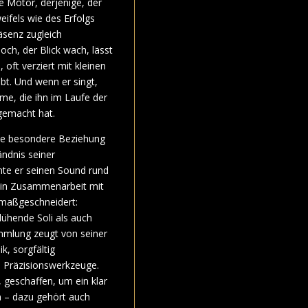
e Motor, derjenige, der
eifels wie des Erfolgs
räsenz zugleich
och, der Blick wach, lässt
 oft verziert mit kleinen
bt. Und wenn er singt,
me, die ihn im Laufe der
gemacht hat.
ine besondere Beziehung
ändnis seiner
rmte er seinen Sound rund
 in Zusammenarbeit mit
 maßgeschneidert:
glühende Soli als auch
ammlung zeugt von seiner
k, sorgfältig
e Präzisionswerkzeuge.
, geschaffen, um ein klar
n – dazu gehört auch