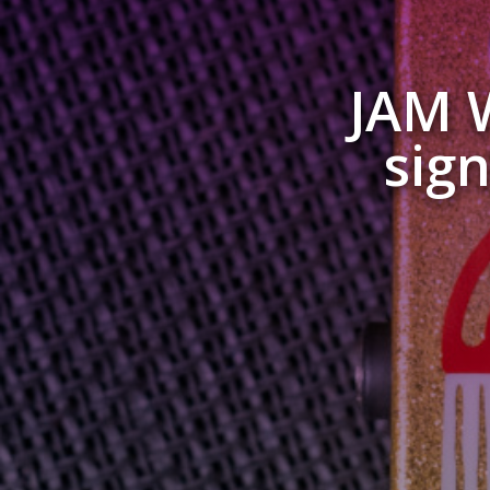
JAM W
sign