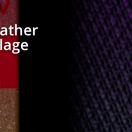
kather
flage