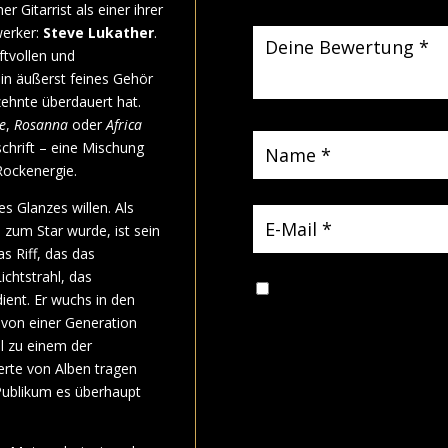
er Gitarrist als einer ihrer
werker:
Steve Lukather
.
ftvollen und
in äußerst feines Gehör
zehnte überdauert hat.
e
,
Rosanna
oder
Africa
chrift – eine Mischung
Rockenergie.
s Glanzes willen. Als
 zum Star wurde, ist sein
s Riff, das das
ichtstrahl, das
Name, E-Mail-Adresse und
ient. Er wuchs in den
nächsten Kommentar speicher
von einer Generation
ll zu einem der
erte von Alben tragen
Publikum es überhaupt