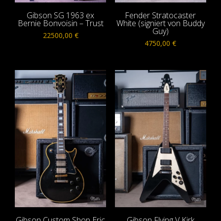
Gibson SG 1963 ex
Fender Stratocaster
Bernie Bonvoisin – Trust
White (signiert von Buddy
Guy)
22500,00
€
4750,00
€
Gibson Custom Shop Eric
Gibson Flying V Kirk