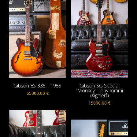
Gibson ES-335 – 1959
Gibson SG Special
“Monkey” Tony Iommi
65000,00
€
(signiert)
15000,00
€