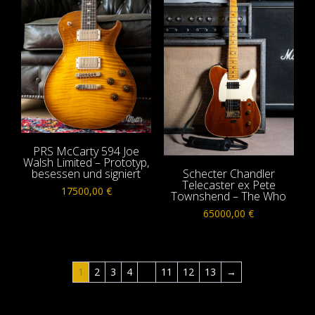
PRS McCarty 594 Joe
Walsh Limited – Prototyp,
besessen und signiert
Schecter Chandler
Telecaster ex Pete
17500,00
€
Townshend – The Who
65000,00
€
1
2
3
4
…
11
12
13
→